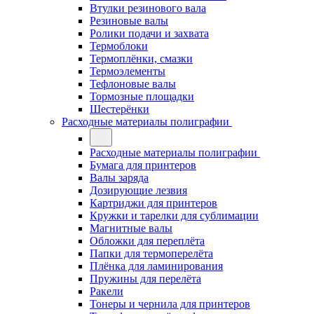
Втулки резинового вала
Резиновые валы
Ролики подачи и захвата
Термоблоки
Термоплёнки, смазки
Термоэлементы
Тефлоновые валы
Тормозные площадки
Шестерёнки
Расходные материалы полиграфии
Расходные материалы полиграфии
Бумага для принтеров
Валы заряда
Дозирующие лезвия
Картриджи для принтеров
Кружки и тарелки для сублимации
Магнитные валы
Обложки для переплёта
Папки для термоперелёта
Плёнка для ламинирования
Пружины для перелёта
Ракели
Тонеры и чернила для принтеров