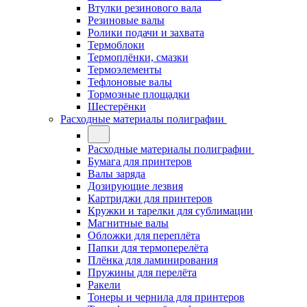
Втулки резинового вала
Резиновые валы
Ролики подачи и захвата
Термоблоки
Термоплёнки, смазки
Термоэлементы
Тефлоновые валы
Тормозные площадки
Шестерёнки
Расходные материалы полиграфии
Расходные материалы полиграфии
Бумага для принтеров
Валы заряда
Дозирующие лезвия
Картриджи для принтеров
Кружки и тарелки для сублимации
Магнитные валы
Обложки для переплёта
Папки для термоперелёта
Плёнка для ламинирования
Пружины для перелёта
Ракели
Тонеры и чернила для принтеров