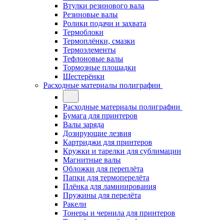
Втулки резинового вала
Резиновые валы
Ролики подачи и захвата
Термоблоки
Термоплёнки, смазки
Термоэлементы
Тефлоновые валы
Тормозные площадки
Шестерёнки
Расходные материалы полиграфии
Расходные материалы полиграфии
Бумага для принтеров
Валы заряда
Дозирующие лезвия
Картриджи для принтеров
Кружки и тарелки для сублимации
Магнитные валы
Обложки для переплёта
Папки для термоперелёта
Плёнка для ламинирования
Пружины для перелёта
Ракели
Тонеры и чернила для принтеров