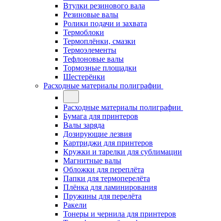
Втулки резинового вала
Резиновые валы
Ролики подачи и захвата
Термоблоки
Термоплёнки, смазки
Термоэлементы
Тефлоновые валы
Тормозные площадки
Шестерёнки
Расходные материалы полиграфии
Расходные материалы полиграфии
Бумага для принтеров
Валы заряда
Дозирующие лезвия
Картриджи для принтеров
Кружки и тарелки для сублимации
Магнитные валы
Обложки для переплёта
Папки для термоперелёта
Плёнка для ламинирования
Пружины для перелёта
Ракели
Тонеры и чернила для принтеров