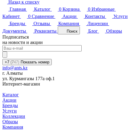
Назад к списку
Главная
Каталог
0
Корзина
0
Избранные
Кабинет
0
Сравнение
Акции
Контакты
Услуги
Бренды
Отзывы
Компания
Лицензии
Документы
Реквизиты
Блог
Обзоры
Поиск
Подписаться
на новости и акции
+7
(7
47)
Показать номер
info@ants.kz
г. Алматы
ул. Курмангазы 177а оф.1
Интернет-магазин
Каталог
Акции
Бренды
Услуги
Коллекции
Образы
Компания