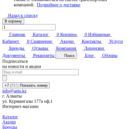
компаний.
Подробнее о доставке
Назад к списку
В корзину
Главная
Каталог
0
Корзина
0
Избранные
Кабинет
0
Сравнение
Акции
Контакты
Услуги
Бренды
Отзывы
Компания
Лицензии
Документы
Реквизиты
Блог
Обзоры
Поиск
Подписаться
на новости и акции
+7
(7
47)
Показать номер
info@ants.kz
г. Алматы
ул. Курмангазы 177а оф.1
Интернет-магазин
Каталог
Акции
Бренды