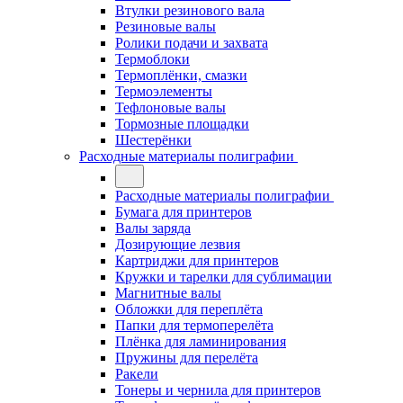
Втулки резинового вала
Резиновые валы
Ролики подачи и захвата
Термоблоки
Термоплёнки, смазки
Термоэлементы
Тефлоновые валы
Тормозные площадки
Шестерёнки
Расходные материалы полиграфии
Расходные материалы полиграфии
Бумага для принтеров
Валы заряда
Дозирующие лезвия
Картриджи для принтеров
Кружки и тарелки для сублимации
Магнитные валы
Обложки для переплёта
Папки для термоперелёта
Плёнка для ламинирования
Пружины для перелёта
Ракели
Тонеры и чернила для принтеров