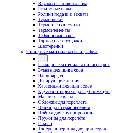
Втулки резинового вала
Резиновые валы
Ролики подачи и захвата
Термоблоки
Термоплёнки, смазки
Термоэлементы
Тефлоновые валы
Тормозные площадки
Шестерёнки
Расходные материалы полиграфии
Расходные материалы полиграфии
Бумага для принтеров
Валы заряда
Дозирующие лезвия
Картриджи для принтеров
Кружки и тарелки для сублимации
Магнитные валы
Обложки для переплёта
Папки для термоперелёта
Плёнка для ламинирования
Пружины для перелёта
Ракели
Тонеры и чернила для принтеров