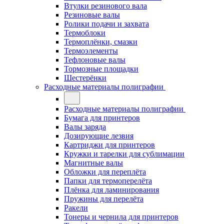
Втулки резинового вала
Резиновые валы
Ролики подачи и захвата
Термоблоки
Термоплёнки, смазки
Термоэлементы
Тефлоновые валы
Тормозные площадки
Шестерёнки
Расходные материалы полиграфии
Расходные материалы полиграфии
Бумага для принтеров
Валы заряда
Дозирующие лезвия
Картриджи для принтеров
Кружки и тарелки для сублимации
Магнитные валы
Обложки для переплёта
Папки для термоперелёта
Плёнка для ламинирования
Пружины для перелёта
Ракели
Тонеры и чернила для принтеров