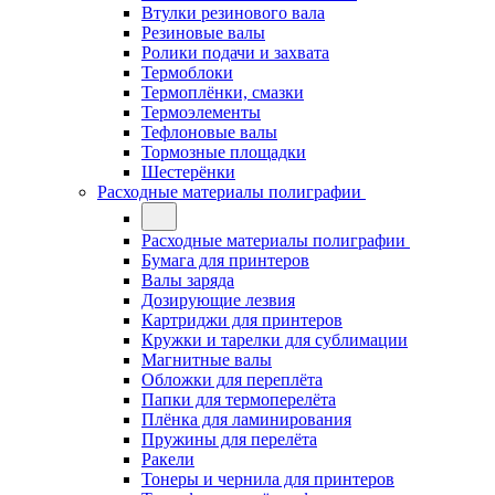
Втулки резинового вала
Резиновые валы
Ролики подачи и захвата
Термоблоки
Термоплёнки, смазки
Термоэлементы
Тефлоновые валы
Тормозные площадки
Шестерёнки
Расходные материалы полиграфии
Расходные материалы полиграфии
Бумага для принтеров
Валы заряда
Дозирующие лезвия
Картриджи для принтеров
Кружки и тарелки для сублимации
Магнитные валы
Обложки для переплёта
Папки для термоперелёта
Плёнка для ламинирования
Пружины для перелёта
Ракели
Тонеры и чернила для принтеров