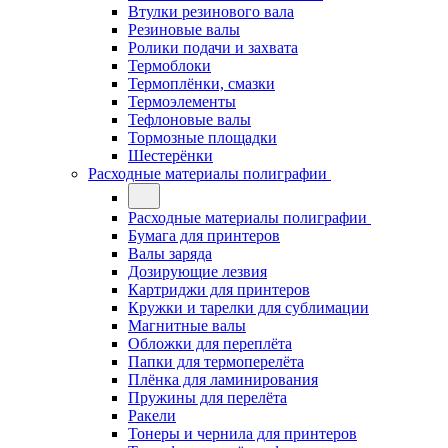
Втулки резинового вала
Резиновые валы
Ролики подачи и захвата
Термоблоки
Термоплёнки, смазки
Термоэлементы
Тефлоновые валы
Тормозные площадки
Шестерёнки
Расходные материалы полиграфии
Расходные материалы полиграфии
Бумага для принтеров
Валы заряда
Дозирующие лезвия
Картриджи для принтеров
Кружки и тарелки для сублимации
Магнитные валы
Обложки для переплёта
Папки для термоперелёта
Плёнка для ламинирования
Пружины для перелёта
Ракели
Тонеры и чернила для принтеров