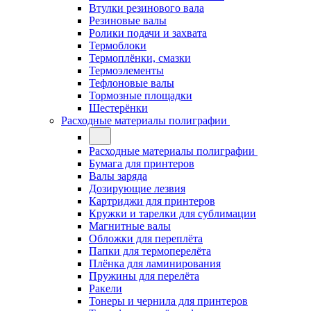
Втулки резинового вала
Резиновые валы
Ролики подачи и захвата
Термоблоки
Термоплёнки, смазки
Термоэлементы
Тефлоновые валы
Тормозные площадки
Шестерёнки
Расходные материалы полиграфии
Расходные материалы полиграфии
Бумага для принтеров
Валы заряда
Дозирующие лезвия
Картриджи для принтеров
Кружки и тарелки для сублимации
Магнитные валы
Обложки для переплёта
Папки для термоперелёта
Плёнка для ламинирования
Пружины для перелёта
Ракели
Тонеры и чернила для принтеров