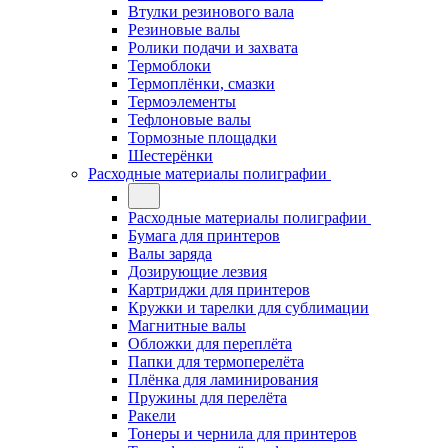
Втулки резинового вала
Резиновые валы
Ролики подачи и захвата
Термоблоки
Термоплёнки, смазки
Термоэлементы
Тефлоновые валы
Тормозные площадки
Шестерёнки
Расходные материалы полиграфии
Расходные материалы полиграфии
Бумага для принтеров
Валы заряда
Дозирующие лезвия
Картриджи для принтеров
Кружки и тарелки для сублимации
Магнитные валы
Обложки для переплёта
Папки для термоперелёта
Плёнка для ламинирования
Пружины для перелёта
Ракели
Тонеры и чернила для принтеров