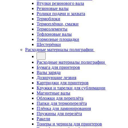
Втулки резинового вала
Резиновые валы
Ролики подачи и захвата
Термоблоки
Термоплёнки, смазки
Термоэлементы
Тефлоновые валы
Тормозные площадки
Шестерёнки
Расходные материалы полиграфии
Расходные материалы полиграфии
Бумага для принтеров
Валы заряда
Дозирующие лезвия
Картриджи для принтеров
Кружки и тарелки для сублимации
Магнитные валы
Обложки для переплёта
Папки для термоперелёта
Плёнка для ламинирования
Пружины для перелёта
Ракели
Тонеры и чернила для принтеров