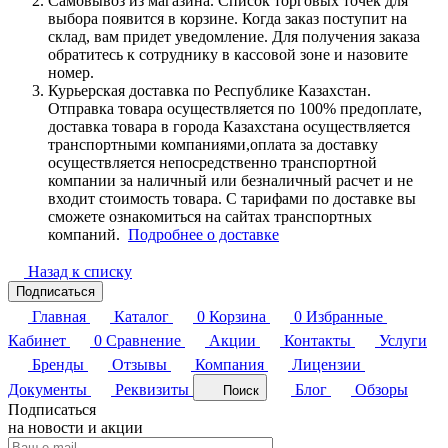
Самовывоз из магазина. Список торговых точек для
выбора появится в корзине. Когда заказ поступит на
склад, вам придет уведомление. Для получения заказа
обратитесь к сотруднику в кассовой зоне и назовите
номер.
Курьерская доставка по Республике Казахстан.
Отправка товара осуществляется по 100% предоплате,
доставка товара в города Казахстана осуществляется
транспортными компаниями,оплата за доставку
осуществляется непосредственно транспортной
компании за наличный или безналичный расчет и не
входит стоимость товара. С тарифами по доставке вы
сможете ознакомиться на сайтах транспортных
компаний.
Подробнее о доставке
Назад к списку
Подписаться
Главная
Каталог
0
Корзина
0
Избранные
Кабинет
0
Сравнение
Акции
Контакты
Услуги
Бренды
Отзывы
Компания
Лицензии
Документы
Реквизиты
Блог
Обзоры
Поиск
Подписаться
на новости и акции