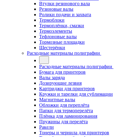
Втулки резинового вала
Резиновые валы
Ролики подачи и захвата
Термоблоки
Термоплёнки, смазки
Термоэлементы
Тефлоновые валы
Тормозные площадки
Шестерёнки
Расходные материалы полиграфии
Расходные материалы полиграфии
Бумага для принтеров
Валы заряда
Дозирующие лезвия
Картриджи для принтеров
Кружки и тарелки для сублимации
Магнитные валы
Обложки для переплёта
Папки для термоперелёта
Плёнка для ламинирования
Пружины для перелёта
Ракели
Тонеры и чернила для принтеров