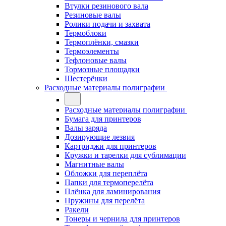
Втулки резинового вала
Резиновые валы
Ролики подачи и захвата
Термоблоки
Термоплёнки, смазки
Термоэлементы
Тефлоновые валы
Тормозные площадки
Шестерёнки
Расходные материалы полиграфии
Расходные материалы полиграфии
Бумага для принтеров
Валы заряда
Дозирующие лезвия
Картриджи для принтеров
Кружки и тарелки для сублимации
Магнитные валы
Обложки для переплёта
Папки для термоперелёта
Плёнка для ламинирования
Пружины для перелёта
Ракели
Тонеры и чернила для принтеров