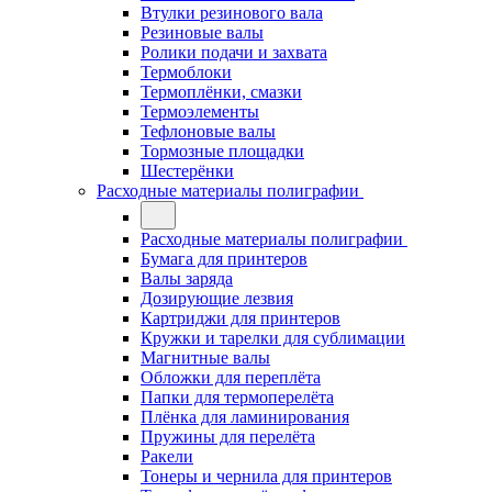
Втулки резинового вала
Резиновые валы
Ролики подачи и захвата
Термоблоки
Термоплёнки, смазки
Термоэлементы
Тефлоновые валы
Тормозные площадки
Шестерёнки
Расходные материалы полиграфии
Расходные материалы полиграфии
Бумага для принтеров
Валы заряда
Дозирующие лезвия
Картриджи для принтеров
Кружки и тарелки для сублимации
Магнитные валы
Обложки для переплёта
Папки для термоперелёта
Плёнка для ламинирования
Пружины для перелёта
Ракели
Тонеры и чернила для принтеров