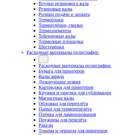
Втулки резинового вала
Резиновые валы
Ролики подачи и захвата
Термоблоки
Термоплёнки, смазки
Термоэлементы
Тефлоновые валы
Тормозные площадки
Шестерёнки
Расходные материалы полиграфии
Расходные материалы полиграфии
Бумага для принтеров
Валы заряда
Дозирующие лезвия
Картриджи для принтеров
Кружки и тарелки для сублимации
Магнитные валы
Обложки для переплёта
Папки для термоперелёта
Плёнка для ламинирования
Пружины для перелёта
Ракели
Тонеры и чернила для принтеров