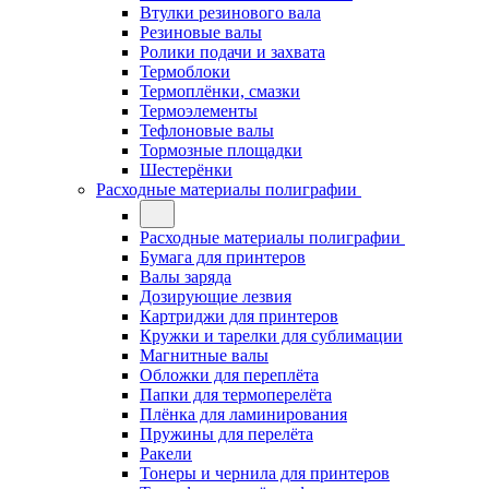
Втулки резинового вала
Резиновые валы
Ролики подачи и захвата
Термоблоки
Термоплёнки, смазки
Термоэлементы
Тефлоновые валы
Тормозные площадки
Шестерёнки
Расходные материалы полиграфии
Расходные материалы полиграфии
Бумага для принтеров
Валы заряда
Дозирующие лезвия
Картриджи для принтеров
Кружки и тарелки для сублимации
Магнитные валы
Обложки для переплёта
Папки для термоперелёта
Плёнка для ламинирования
Пружины для перелёта
Ракели
Тонеры и чернила для принтеров