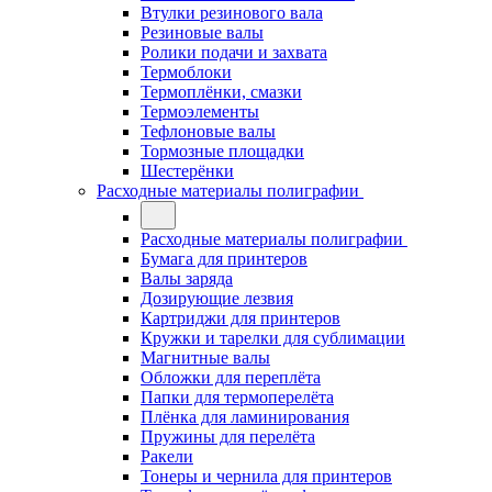
Втулки резинового вала
Резиновые валы
Ролики подачи и захвата
Термоблоки
Термоплёнки, смазки
Термоэлементы
Тефлоновые валы
Тормозные площадки
Шестерёнки
Расходные материалы полиграфии
Расходные материалы полиграфии
Бумага для принтеров
Валы заряда
Дозирующие лезвия
Картриджи для принтеров
Кружки и тарелки для сублимации
Магнитные валы
Обложки для переплёта
Папки для термоперелёта
Плёнка для ламинирования
Пружины для перелёта
Ракели
Тонеры и чернила для принтеров