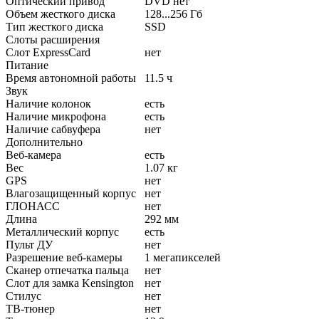
Оптический привод
DVD нет
Объем жесткого диска
128...256 Гб
Тип жесткого диска
SSD
Слоты расширения
Слот ExpressCard
нет
Питание
Время автономной работы
11.5 ч
Звук
Наличие колонок
есть
Наличие микрофона
есть
Наличие сабвуфера
нет
Дополнительно
Веб-камера
есть
Вес
1.07 кг
GPS
нет
Влагозащищенный корпус
нет
ГЛОНАСС
нет
Длина
292 мм
Металлический корпус
есть
Пульт ДУ
нет
Разрешение веб-камеры
1 мегапикселей
Сканер отпечатка пальца
нет
Слот для замка Kensington
нет
Стилус
нет
ТВ-тюнер
нет