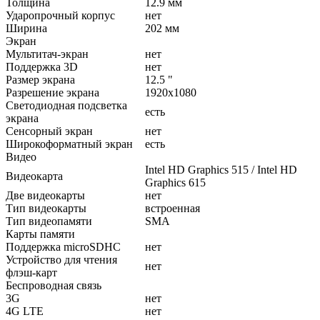
Толщина
12.9 мм
Ударопрочный корпус
нет
Ширина
202 мм
Экран
Мультитач-экран
нет
Поддержка 3D
нет
Размер экрана
12.5 "
Разрешение экрана
1920x1080
Светодиодная подсветка
есть
экрана
Сенсорный экран
нет
Широкоформатный экран
есть
Видео
Intel HD Graphics 515 / Intel HD
Видеокарта
Graphics 615
Две видеокарты
нет
Тип видеокарты
встроенная
Тип видеопамяти
SMA
Карты памяти
Поддержка microSDHC
нет
Устройство для чтения
нет
флэш-карт
Беспроводная связь
3G
нет
4G LTE
нет