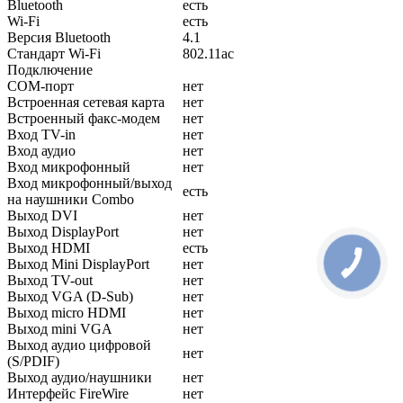
Bluetooth
есть
Wi-Fi
есть
Версия Bluetooth
4.1
Стандарт Wi-Fi
802.11ac
Подключение
COM-порт
нет
Встроенная сетевая карта
нет
Встроенный факс-модем
нет
Вход TV-in
нет
Вход аудио
нет
Вход микрофонный
нет
Вход микрофонный/выход
есть
на наушники Combo
Выход DVI
нет
Выход DisplayPort
нет
Выход HDMI
есть
Выход Mini DisplayPort
нет
Выход TV-out
нет
Выход VGA (D-Sub)
нет
Выход micro HDMI
нет
Выход mini VGA
нет
Выход аудио цифровой
нет
(S/PDIF)
Выход аудио/наушники
нет
Интерфейс FireWire
нет