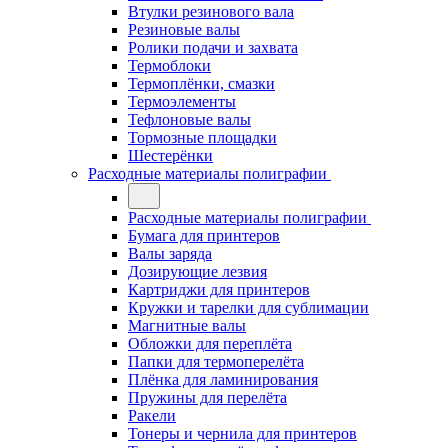
Втулки резинового вала
Резиновые валы
Ролики подачи и захвата
Термоблоки
Термоплёнки, смазки
Термоэлементы
Тефлоновые валы
Тормозные площадки
Шестерёнки
Расходные материалы полиграфии
Расходные материалы полиграфии
Бумага для принтеров
Валы заряда
Дозирующие лезвия
Картриджи для принтеров
Кружки и тарелки для сублимации
Магнитные валы
Обложки для переплёта
Папки для термоперелёта
Плёнка для ламинирования
Пружины для перелёта
Ракели
Тонеры и чернила для принтеров