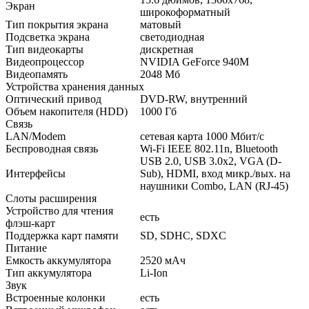
Экран
широкоформатный
Тип покрытия экрана
матовый
Подсветка экрана
светодиодная
Тип видеокарты
дискретная
Видеопроцессор
NVIDIA GeForce 940M
Видеопамять
2048 Мб
Устройства хранения данных
Оптический привод
DVD-RW, внутренний
Объем накопителя (HDD)
1000 Гб
Связь
LAN/Modem
сетевая карта 1000 Мбит/c
Беспроводная связь
Wi-Fi IEEE 802.11n, Bluetooth
USB 2.0, USB 3.0x2, VGA (D-
Интерфейсы
Sub), HDMI, вход микр./вых. на
наушники Combo, LAN (RJ-45)
Слоты расширения
Устройство для чтения
есть
флэш-карт
Поддержка карт памяти
SD, SDHC, SDXC
Питание
Емкость аккумулятора
2520 мАч
Тип аккумулятора
Li-Ion
Звук
Встроенные колонки
есть