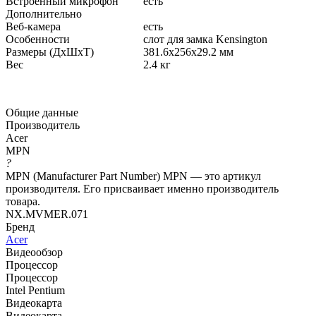
Встроенный микрофон
есть
Дополнительно
Веб-камера
есть
Особенности
слот для замка Kensington
Размеры (ДхШхТ)
381.6x256x29.2 мм
Вес
2.4 кг
Общие данные
Производитель
Acer
MPN
?
MPN (Manufacturer Part Number) MPN — это артикул
производителя. Его присваивает именно производитель
товара.
NX.MVMER.071
Бренд
Acer
Видеообзор
Процессор
Процессор
Intel Pentium
Видеокарта
Видеокарта