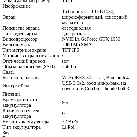
Максимальный размер
16 Гб
Изображение
15.6 дюймов, 1920x1080,
Экран
широкоформатный, сенсорный,
мультитач
Подсветка экрана
светодиодная
Тип видеокарты
дискретная
Видеопроцессор
NVIDIA GeForce GTX 1050
Видеопамять
2000 Мб SMA
Тип матрицы экрана
TFT IPS
Устройства хранения данных
Оптический привод
нет
Объем накопителя (SSD)
256 Гб
Связь
Беспроводная связь
Wi-Fi IEEE 802.11ac, Bluetooth 4.1
USB 3.0x2, вход микр./вых. на
Интерфейсы
наушники Combo, Thunderbolt 3
Питание
Время работы от
9 ч
аккумулятора
Количество ячеек
6
аккумулятора
Емкость аккумулятора
72 Вт?ч
Тип аккумулятора
Li-Pol
Звук