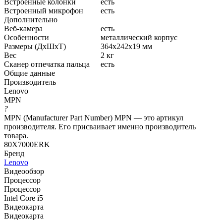
Встроенные колонки
есть
Встроенный микрофон
есть
Дополнительно
Веб-камера
есть
Особенности
металлический корпус
Размеры (ДхШхТ)
364x242x19 мм
Вес
2 кг
Сканер отпечатка пальца
есть
Общие данные
Производитель
Lenovo
MPN
?
MPN (Manufacturer Part Number) MPN — это артикул
производителя. Его присваивает именно производитель
товара.
80X7000ERK
Бренд
Lenovo
Видеообзор
Процессор
Процессор
Intel Core i5
Видеокарта
Видеокарта