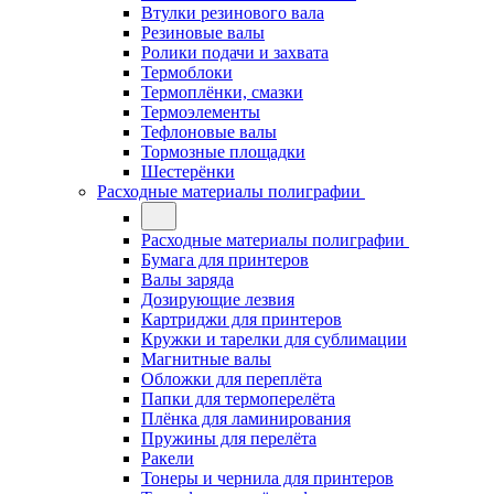
Втулки резинового вала
Резиновые валы
Ролики подачи и захвата
Термоблоки
Термоплёнки, смазки
Термоэлементы
Тефлоновые валы
Тормозные площадки
Шестерёнки
Расходные материалы полиграфии
Расходные материалы полиграфии
Бумага для принтеров
Валы заряда
Дозирующие лезвия
Картриджи для принтеров
Кружки и тарелки для сублимации
Магнитные валы
Обложки для переплёта
Папки для термоперелёта
Плёнка для ламинирования
Пружины для перелёта
Ракели
Тонеры и чернила для принтеров