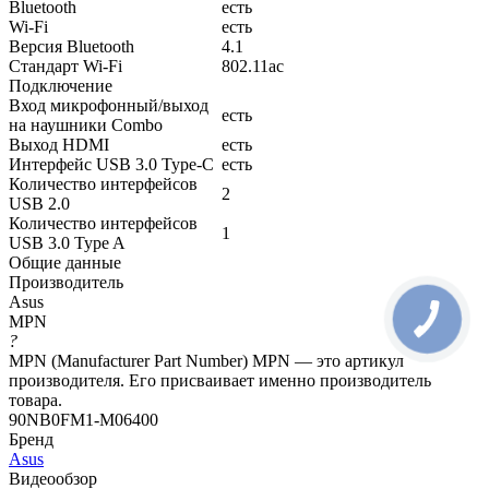
Bluetooth
есть
Wi-Fi
есть
Версия Bluetooth
4.1
Стандарт Wi-Fi
802.11ac
Подключение
Вход микрофонный/выход
есть
на наушники Combo
Выход HDMI
есть
Интерфейс USB 3.0 Type-C
есть
Количество интерфейсов
2
USB 2.0
Количество интерфейсов
1
USB 3.0 Type A
Общие данные
Производитель
Asus
MPN
?
MPN (Manufacturer Part Number) MPN — это артикул
производителя. Его присваивает именно производитель
товара.
90NB0FM1-M06400
Бренд
Asus
Видеообзор