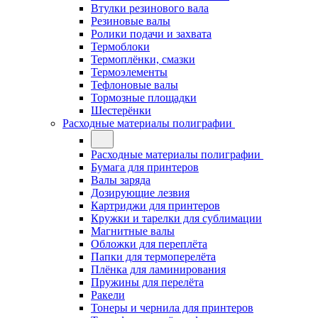
Втулки резинового вала
Резиновые валы
Ролики подачи и захвата
Термоблоки
Термоплёнки, смазки
Термоэлементы
Тефлоновые валы
Тормозные площадки
Шестерёнки
Расходные материалы полиграфии
Расходные материалы полиграфии
Бумага для принтеров
Валы заряда
Дозирующие лезвия
Картриджи для принтеров
Кружки и тарелки для сублимации
Магнитные валы
Обложки для переплёта
Папки для термоперелёта
Плёнка для ламинирования
Пружины для перелёта
Ракели
Тонеры и чернила для принтеров