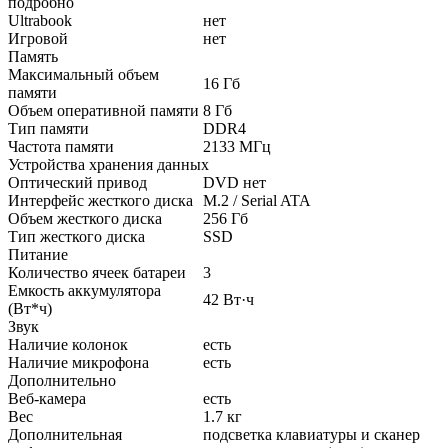
подробно
Ultrabook
нет
Игровой
нет
Память
Максимальный объем
16 Гб
памяти
Объем оперативной памяти
8 Гб
Тип памяти
DDR4
Частота памяти
2133 МГц
Устройства хранения данных
Оптический привод
DVD нет
Интерфейс жесткого диска
M.2 / Serial ATA
Объем жесткого диска
256 Гб
Тип жесткого диска
SSD
Питание
Количество ячеек батареи
3
Емкость аккумулятора
42 Вт·ч
(Вт*ч)
Звук
Наличие колонок
есть
Наличие микрофона
есть
Дополнительно
Веб-камера
есть
Вес
1.7 кг
Дополнительная
подсветка клавиатуры и сканер