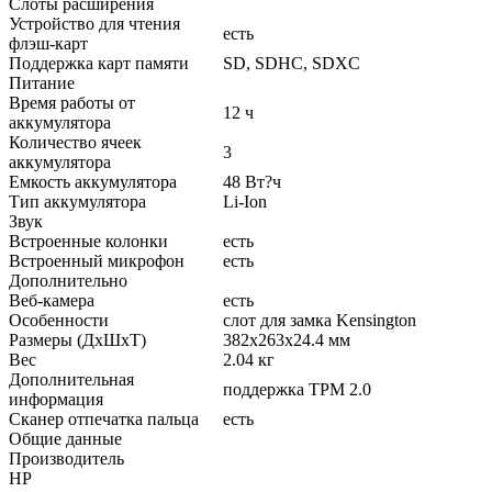
Слоты расширения
Устройство для чтения
есть
флэш-карт
Поддержка карт памяти
SD, SDHC, SDXC
Питание
Время работы от
12 ч
аккумулятора
Количество ячеек
3
аккумулятора
Емкость аккумулятора
48 Вт?ч
Тип аккумулятора
Li-Ion
Звук
Встроенные колонки
есть
Встроенный микрофон
есть
Дополнительно
Веб-камера
есть
Особенности
слот для замка Kensington
Размеры (ДхШхТ)
382x263x24.4 мм
Вес
2.04 кг
Дополнительная
поддержка TPM 2.0
информация
Сканер отпечатка пальца
есть
Общие данные
Производитель
HP