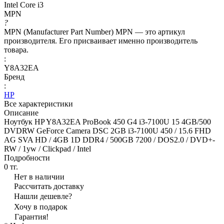
Intel Core i3
MPN
?
MPN (Manufacturer Part Number) MPN — это артикул
производителя. Его присваивает именно производитель
товара.
:
Y8A32EA
Бренд
:
HP
Все характеристики
Описание
Ноутбук HP Y8A32EA ProBook 450 G4 i3-7100U 15 4GB/500
DVDRW GeForce Camera DSC 2GB i3-7100U 450 / 15.6 FHD
AG SVA HD / 4GB 1D DDR4 / 500GB 7200 / DOS2.0 / DVD+-
RW / 1yw / Clickpad / Intel
Подробности
0 тг.
Нет в наличии
Рассчитать доставку
Нашли дешевле?
Хочу в подарок
Гарантия!