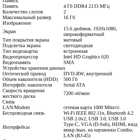
Память
Память
4 Гб DDR4 2133 МГц
Количество слотов
2
Максимальный размер
16 Гб
Изображение
15.6 дюймов, 1920x1080,
Экран
широкоформатный
Тип покрытия экрана
матовый
Подсветка экрана
светодиодная
Тип видеокарты
встроенная
Видеопроцессор
Intel HD Graphics 620
Видеопамять
SMA
Устройства хранения данных
Оптический привод
DVD-RW, внутренний
Объем накопителя (HDD)
500 Гб
Интерфейс накопителя
Serial ATA
Скорость вращения
7200 об/мин
жесткого диска
Связь
LAN/Modem
сетевая карта 1000 Мбит/c
Беспроводная связь
Wi-Fi IEEE 802.11n, Bluetooth 4.2
USB 2.0x2, USB 3.0, USB 3.0
Type-C, VGA (D-Sub), HDMI, вход
Интерфейсы
микр./вых. на наушники Combo,
LAN (RJ-45)