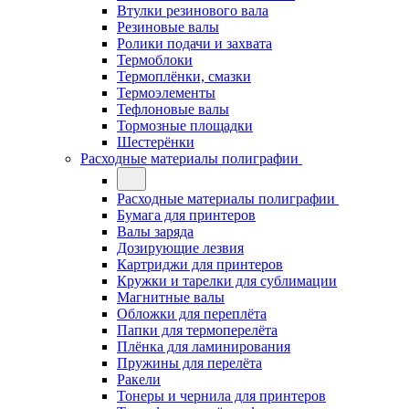
Втулки резинового вала
Резиновые валы
Ролики подачи и захвата
Термоблоки
Термоплёнки, смазки
Термоэлементы
Тефлоновые валы
Тормозные площадки
Шестерёнки
Расходные материалы полиграфии
Расходные материалы полиграфии
Бумага для принтеров
Валы заряда
Дозирующие лезвия
Картриджи для принтеров
Кружки и тарелки для сублимации
Магнитные валы
Обложки для переплёта
Папки для термоперелёта
Плёнка для ламинирования
Пружины для перелёта
Ракели
Тонеры и чернила для принтеров