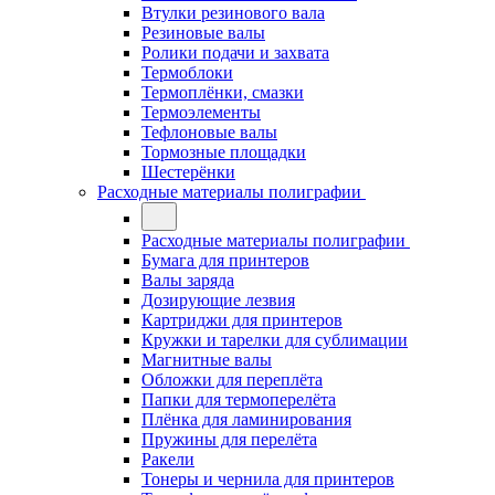
Втулки резинового вала
Резиновые валы
Ролики подачи и захвата
Термоблоки
Термоплёнки, смазки
Термоэлементы
Тефлоновые валы
Тормозные площадки
Шестерёнки
Расходные материалы полиграфии
Расходные материалы полиграфии
Бумага для принтеров
Валы заряда
Дозирующие лезвия
Картриджи для принтеров
Кружки и тарелки для сублимации
Магнитные валы
Обложки для переплёта
Папки для термоперелёта
Плёнка для ламинирования
Пружины для перелёта
Ракели
Тонеры и чернила для принтеров