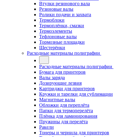
Втулки резинового вала
Резиновые валы
Ролики подачи и захвата
Термоблоки
Термоплёнки, смазки
Термоэлементы
Тефлоновые валы
Тормозные площадки
Шестерёнки
Расходные материалы полиграфии
Расходные материалы полиграфии
Бумага для принтеров
Валы заряда
Дозирующие лезвия
Картриджи для принтеров
Кружки и тарелки для сублимации
Магнитные валы
Обложки для переплёта
Папки для термоперелёта
Плёнка для ламинирования
Пружины для перелёта
Ракели
Тонеры и чернила для принтеров