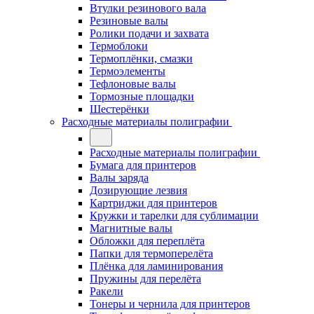
Втулки резинового вала
Резиновые валы
Ролики подачи и захвата
Термоблоки
Термоплёнки, смазки
Термоэлементы
Тефлоновые валы
Тормозные площадки
Шестерёнки
Расходные материалы полиграфии
Расходные материалы полиграфии
Бумага для принтеров
Валы заряда
Дозирующие лезвия
Картриджи для принтеров
Кружки и тарелки для сублимации
Магнитные валы
Обложки для переплёта
Папки для термоперелёта
Плёнка для ламинирования
Пружины для перелёта
Ракели
Тонеры и чернила для принтеров