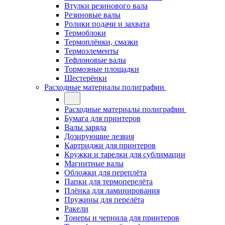
Втулки резинового вала
Резиновые валы
Ролики подачи и захвата
Термоблоки
Термоплёнки, смазки
Термоэлементы
Тефлоновые валы
Тормозные площадки
Шестерёнки
Расходные материалы полиграфии
Расходные материалы полиграфии
Бумага для принтеров
Валы заряда
Дозирующие лезвия
Картриджи для принтеров
Кружки и тарелки для сублимации
Магнитные валы
Обложки для переплёта
Папки для термоперелёта
Плёнка для ламинирования
Пружины для перелёта
Ракели
Тонеры и чернила для принтеров