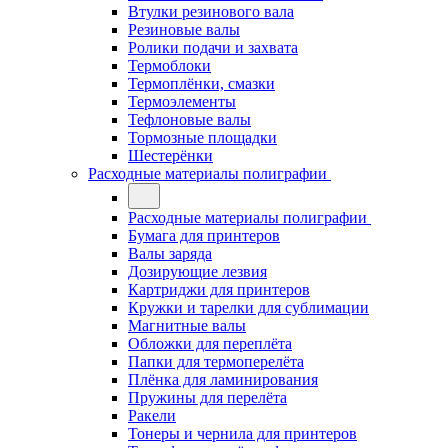
Втулки резинового вала
Резиновые валы
Ролики подачи и захвата
Термоблоки
Термоплёнки, смазки
Термоэлементы
Тефлоновые валы
Тормозные площадки
Шестерёнки
Расходные материалы полиграфии
Расходные материалы полиграфии
Бумага для принтеров
Валы заряда
Дозирующие лезвия
Картриджи для принтеров
Кружки и тарелки для сублимации
Магнитные валы
Обложки для переплёта
Папки для термоперелёта
Плёнка для ламинирования
Пружины для перелёта
Ракели
Тонеры и чернила для принтеров