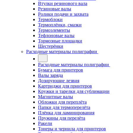
Втулки резинового вала
Резиновые валы
Ролики подачи и захвата
Термоблоки
Термоплёнки, смазки
Термоэлементы
Тефлоновые валы
Тормозные площадки
Шестерёнки
Расходные материалы полиграфии
Расходные материалы полиграфии
Бумага для принтеров
Валы заряда
Дозирующие лезвия
Картриджи для принтеров
Кружки и тарелки для сублимации
Магнитные валы
Обложки для переплёта
Папки для термоперелёта
Плёнка для ламинирования
Пружины для перелёта
Ракели
Тонеры и чернила для принтеров