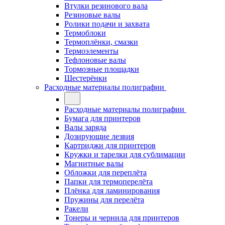
Втулки резинового вала
Резиновые валы
Ролики подачи и захвата
Термоблоки
Термоплёнки, смазки
Термоэлементы
Тефлоновые валы
Тормозные площадки
Шестерёнки
Расходные материалы полиграфии
Расходные материалы полиграфии
Бумага для принтеров
Валы заряда
Дозирующие лезвия
Картриджи для принтеров
Кружки и тарелки для сублимации
Магнитные валы
Обложки для переплёта
Папки для термоперелёта
Плёнка для ламинирования
Пружины для перелёта
Ракели
Тонеры и чернила для принтеров