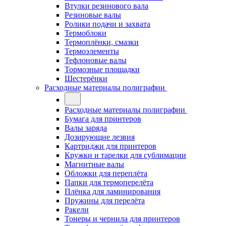
Втулки резинового вала
Резиновые валы
Ролики подачи и захвата
Термоблоки
Термоплёнки, смазки
Термоэлементы
Тефлоновые валы
Тормозные площадки
Шестерёнки
Расходные материалы полиграфии
Расходные материалы полиграфии
Бумага для принтеров
Валы заряда
Дозирующие лезвия
Картриджи для принтеров
Кружки и тарелки для сублимации
Магнитные валы
Обложки для переплёта
Папки для термоперелёта
Плёнка для ламинирования
Пружины для перелёта
Ракели
Тонеры и чернила для принтеров