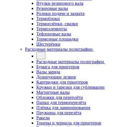
Втулки резинового вала
Резиновые валы
Ролики подачи и захвата
Термоблоки
Термоплёнки, смазки
Термоэлементы
Тефлоновые валы
Тормозные площадки
Шестерёнки
Расходные материалы полиграфии
Расходные материалы полиграфии
Бумага для принтеров
Валы заряда
Дозирующие лезвия
Картриджи для принтеров
Кружки и тарелки для сублимации
Магнитные валы
Обложки для переплёта
Папки для термоперелёта
Плёнка для ламинирования
Пружины для перелёта
Ракели
Тонеры и чернила для принтеров