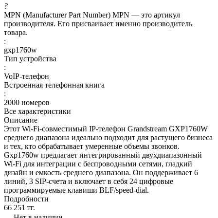
?
MPN (Manufacturer Part Number) MPN — это артикул
производителя. Его присваивает именно производитель
товара.
:
gxp1760w
Тип устройства
:
VoIP-телефон
Встроенная телефонная книга
:
2000 номеров
Все характеристики
Описание
Этот Wi-Fi-совместимый IP-телефон Grandstream GXP1760W
среднего диапазона идеально подходит для растущего бизнеса
и тех, кто обрабатывает умеренные объемы звонков.
Gxp1760w предлагает интегрированный двухдиапазонный
Wi-Fi для интеграции с беспроводными сетями, гладкий
дизайн и емкость среднего диапазона. Он поддерживает 6
линий, 3 SIP-счета и включает в себя 24 цифровые
программируемые клавиши BLF/speed-dial.
Подробности
66 251 тг.
Нет в наличии