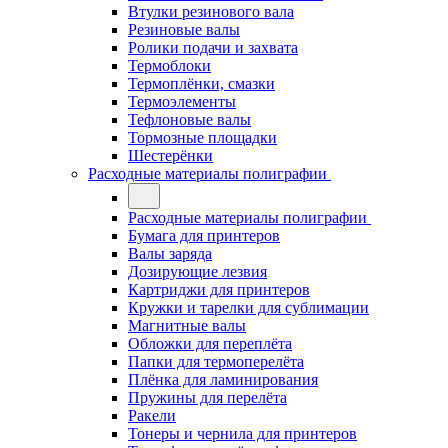
Втулки резинового вала
Резиновые валы
Ролики подачи и захвата
Термоблоки
Термоплёнки, смазки
Термоэлементы
Тефлоновые валы
Тормозные площадки
Шестерёнки
Расходные материалы полиграфии
Расходные материалы полиграфии
Бумага для принтеров
Валы заряда
Дозирующие лезвия
Картриджи для принтеров
Кружки и тарелки для сублимации
Магнитные валы
Обложки для переплёта
Папки для термоперелёта
Плёнка для ламинирования
Пружины для перелёта
Ракели
Тонеры и чернила для принтеров