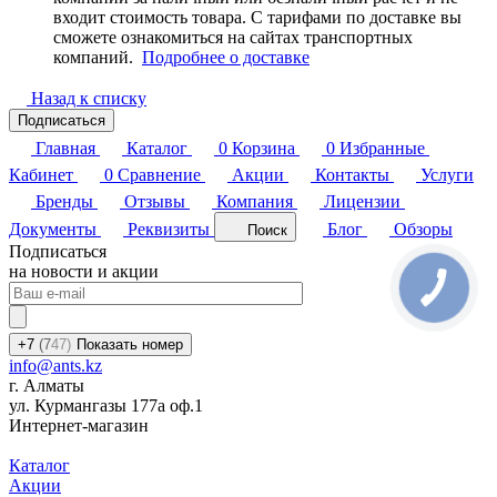
входит стоимость товара. С тарифами по доставке вы
сможете ознакомиться на сайтах транспортных
компаний.
Подробнее о доставке
Назад к списку
Подписаться
Главная
Каталог
0
Корзина
0
Избранные
Кабинет
0
Сравнение
Акции
Контакты
Услуги
Бренды
Отзывы
Компания
Лицензии
Документы
Реквизиты
Блог
Обзоры
Поиск
Подписаться
на новости и акции
+7
(7
47)
Показать номер
info@ants.kz
г. Алматы
ул. Курмангазы 177а оф.1
Интернет-магазин
Каталог
Акции