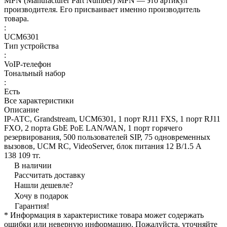
MPN (Manufacturer Part Number) MPN — это артикул
производителя. Его присваивает именно производитель
товара.
:
UCM6301
Тип устройства
:
VoIP-телефон
Тональный набор
:
Есть
Все характеристики
Описание
IP-АТС, Grandstream, UCM6301, 1 порт RJ11 FXS, 1 порт RJ11
FXO, 2 порта GbE PoE LAN/WAN, 1 порт горячего
резервирования, 500 пользователей SIP, 75 одновременных
вызовов, UCM RC, VideoServer, блок питания 12 В/1.5 А
138 109 тг.
В наличии
Рассчитать доставку
Нашли дешевле?
Хочу в подарок
Гарантия!
* Информация в характеристике товара может содержать
ошибки или неверную информацию. Пожалуйста, уточняйте