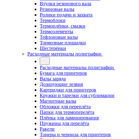
Втулки резинового вала
Резиновые валы
Ролики подачи и захвата
Термоблоки
Термоплёнки, смазки
Термоэлементы
Тефлоновые валы
Тормозные площадки
Шестерёнки
Расходные материалы полиграфии
Расходные материалы полиграфии
Бумага для принтеров
Валы заряда
Дозирующие лезвия
Картриджи для принтеров
Кружки и тарелки для сублимации
Магнитные валы
Обложки для переплёта
Папки для термоперелёта
Плёнка для ламинирования
Пружины для перелёта
Ракели
Тонеры и чернила для принтеров