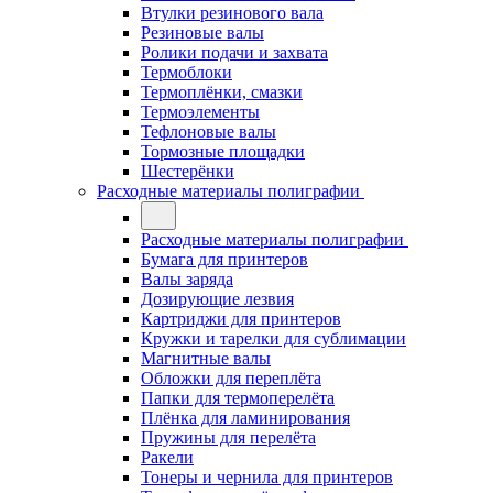
Втулки резинового вала
Резиновые валы
Ролики подачи и захвата
Термоблоки
Термоплёнки, смазки
Термоэлементы
Тефлоновые валы
Тормозные площадки
Шестерёнки
Расходные материалы полиграфии
Расходные материалы полиграфии
Бумага для принтеров
Валы заряда
Дозирующие лезвия
Картриджи для принтеров
Кружки и тарелки для сублимации
Магнитные валы
Обложки для переплёта
Папки для термоперелёта
Плёнка для ламинирования
Пружины для перелёта
Ракели
Тонеры и чернила для принтеров