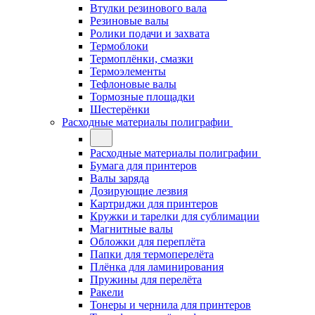
Втулки резинового вала
Резиновые валы
Ролики подачи и захвата
Термоблоки
Термоплёнки, смазки
Термоэлементы
Тефлоновые валы
Тормозные площадки
Шестерёнки
Расходные материалы полиграфии
Расходные материалы полиграфии
Бумага для принтеров
Валы заряда
Дозирующие лезвия
Картриджи для принтеров
Кружки и тарелки для сублимации
Магнитные валы
Обложки для переплёта
Папки для термоперелёта
Плёнка для ламинирования
Пружины для перелёта
Ракели
Тонеры и чернила для принтеров