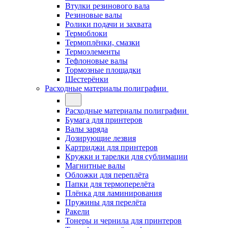
Втулки резинового вала
Резиновые валы
Ролики подачи и захвата
Термоблоки
Термоплёнки, смазки
Термоэлементы
Тефлоновые валы
Тормозные площадки
Шестерёнки
Расходные материалы полиграфии
Расходные материалы полиграфии
Бумага для принтеров
Валы заряда
Дозирующие лезвия
Картриджи для принтеров
Кружки и тарелки для сублимации
Магнитные валы
Обложки для переплёта
Папки для термоперелёта
Плёнка для ламинирования
Пружины для перелёта
Ракели
Тонеры и чернила для принтеров