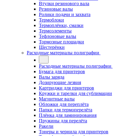
Втулки резинового вала
Резиновые валы
Ролики подачи и захвата
Термоблоки
Термоплёнки, смазки
Термоэлементы
Тефлоновые валы
Тормозные площадки
Шестерёнки
Расходные материалы полиграфии
Расходные материалы полиграфии
Бумага для принтеров
Валы заряда
Дозирующие лезвия
Картриджи для принтеров
Кружки и тарелки для сублимации
Магнитные валы
Обложки для переплёта
Папки для термоперелёта
Плёнка для ламинирования
Пружины для перелёта
Ракели
Тонеры и чернила для принтеров