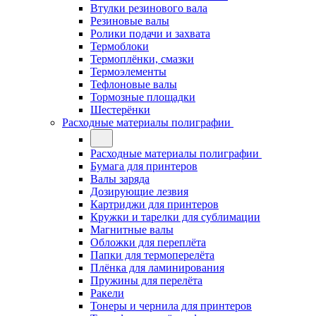
Втулки резинового вала
Резиновые валы
Ролики подачи и захвата
Термоблоки
Термоплёнки, смазки
Термоэлементы
Тефлоновые валы
Тормозные площадки
Шестерёнки
Расходные материалы полиграфии
Расходные материалы полиграфии
Бумага для принтеров
Валы заряда
Дозирующие лезвия
Картриджи для принтеров
Кружки и тарелки для сублимации
Магнитные валы
Обложки для переплёта
Папки для термоперелёта
Плёнка для ламинирования
Пружины для перелёта
Ракели
Тонеры и чернила для принтеров