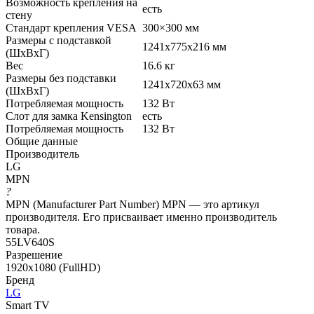
Возможность крепления на
есть
стену
Стандарт крепления VESA
300×300 мм
Размеры с подставкой
1241x775x216 мм
(ШxВxГ)
Вес
16.6 кг
Размеры без подставки
1241x720x63 мм
(ШxВxГ)
Потребляемая мощность
132 Вт
Слот для замка Kensington
есть
Потребляемая мощность
132 Вт
Общие данные
Производитель
LG
MPN
?
MPN (Manufacturer Part Number) MPN — это артикул
производителя. Его присваивает именно производитель
товара.
55LV640S
Разрешение
1920х1080 (FullHD)
Бренд
LG
Smart TV