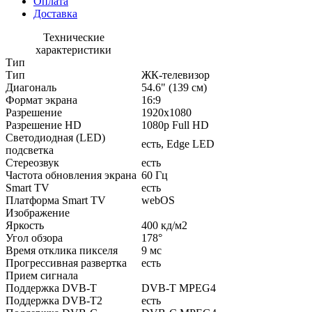
Оплата
Доставка
Технические
характеристики
Тип
Тип
ЖК-телевизор
Диагональ
54.6" (139 см)
Формат экрана
16:9
Разрешение
1920x1080
Разрешение HD
1080p Full HD
Светодиодная (LED)
есть, Edge LED
подсветка
Стереозвук
есть
Частота обновления экрана
60 Гц
Smart TV
есть
Платформа Smart TV
webOS
Изображение
Яркость
400 кд/м2
Угол обзора
178°
Время отклика пикселя
9 мс
Прогрессивная развертка
есть
Прием сигнала
Поддержка DVB-T
DVB-T MPEG4
Поддержка DVB-T2
есть