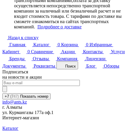
транспортными компаниями,оплата за доставку
осуществляется непосредственно транспортной
компании за наличный или безналичный расчет и не
входит стоимость товара. С тарифами по доставке вы
сможете ознакомиться на сайтах транспортных
компаний.
Подробнее о доставке
Назад к списку
Главная
Каталог
0
Корзина
0
Избранные
Кабинет
0
Сравнение
Акции
Контакты
Услуги
Бренды
Отзывы
Компания
Лицензии
Документы
Реквизиты
Блог
Обзоры
Поиск
Подписаться
на новости и акции
+7
(7
47)
Показать номер
info@ants.kz
г. Алматы
ул. Курмангазы 177а оф.1
Интернет-магазин
Каталог