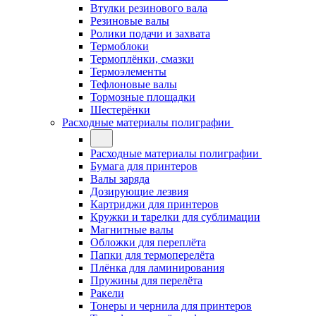
Втулки резинового вала
Резиновые валы
Ролики подачи и захвата
Термоблоки
Термоплёнки, смазки
Термоэлементы
Тефлоновые валы
Тормозные площадки
Шестерёнки
Расходные материалы полиграфии
Расходные материалы полиграфии
Бумага для принтеров
Валы заряда
Дозирующие лезвия
Картриджи для принтеров
Кружки и тарелки для сублимации
Магнитные валы
Обложки для переплёта
Папки для термоперелёта
Плёнка для ламинирования
Пружины для перелёта
Ракели
Тонеры и чернила для принтеров