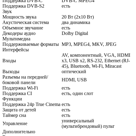
Поддержка DVB-C
DVB-C MPEG4
Поддержка DVB-S2
есть
Звук
Мощность звука
20 Вт (2х10 Вт)
Акустическая система
два динамика
Объемное звучание
есть
Декодеры аудио
Dolby Digital
Мультимедиа
Поддерживаемые форматы
MP3, MPEG4, MKV, JPEG
Интерфейсы
AV, компонентный, VGA, HDMI
Входы
x3, USB x2, RS-232, Ethernet (RJ-
45), Bluetooth, Wi-Fi, Miracast
Выходы
оптический
Разъемы на передней/
HDMI, USB
боковой панели
Поддержка Wi-Fi
есть
Поддержка CI
есть, один слот
Функции
Поддержка 24p True Cinema
есть
Защита от детей
есть
Таймер сна
есть
универсальный
Управление
(мультибрендовый) пульт
Дополнительно