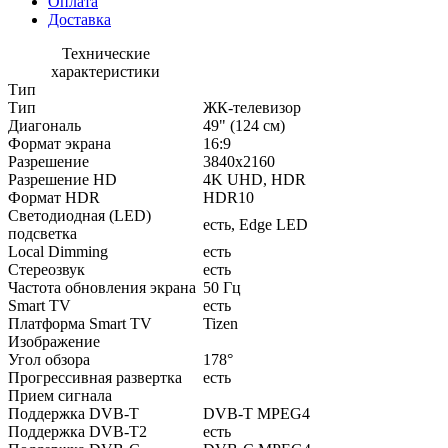
Оплата
Доставка
Технические
характеристики
Тип
Тип
ЖК-телевизор
Диагональ
49" (124 см)
Формат экрана
16:9
Разрешение
3840x2160
Разрешение HD
4K UHD, HDR
Формат HDR
HDR10
Светодиодная (LED)
есть, Edge LED
подсветка
Local Dimming
есть
Стереозвук
есть
Частота обновления экрана
50 Гц
Smart TV
есть
Платформа Smart TV
Tizen
Изображение
Угол обзора
178°
Прогрессивная развертка
есть
Прием сигнала
Поддержка DVB-T
DVB-T MPEG4
Поддержка DVB-T2
есть