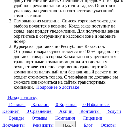
для уточнения деталей. Специалист предложит выбрать
удобное время доставки и уточнит адрес. Осмотрите
упаковку на целостность и соответствие указанной
комплектации.
Самовывоз из магазина. Список торговых точек для
выбора появится в корзине. Когда заказ поступит на
склад, вам придет уведомление. Для получения заказа
обратитесь к сотруднику в кассовой зоне и назовите
номер.
Курьерская доставка по Республике Казахстан.
Отправка товара осуществляется по 100% предоплате,
доставка товара в города Казахстана осуществляется
транспортными компаниями,оплата за доставку
осуществляется непосредственно транспортной
компании за наличный или безналичный расчет и не
входит стоимость товара. С тарифами по доставке вы
сможете ознакомиться на сайтах транспортных
компаний.
Подробнее о доставке
Назад к списку
Главная
Каталог
0
Корзина
0
Избранные
Кабинет
0
Сравнение
Акции
Контакты
Услуги
Бренды
Отзывы
Компания
Лицензии
Документы
Реквизиты
Блог
Обзоры
Поиск