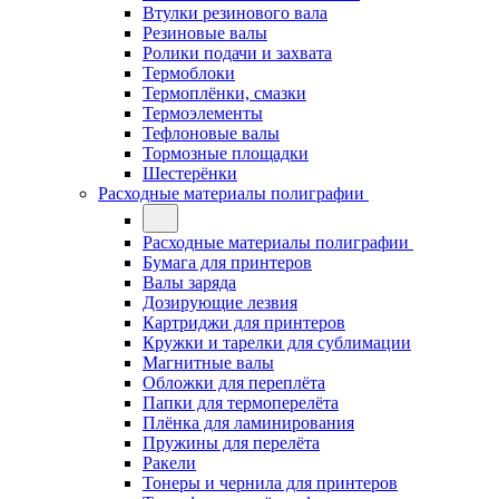
Втулки резинового вала
Резиновые валы
Ролики подачи и захвата
Термоблоки
Термоплёнки, смазки
Термоэлементы
Тефлоновые валы
Тормозные площадки
Шестерёнки
Расходные материалы полиграфии
Расходные материалы полиграфии
Бумага для принтеров
Валы заряда
Дозирующие лезвия
Картриджи для принтеров
Кружки и тарелки для сублимации
Магнитные валы
Обложки для переплёта
Папки для термоперелёта
Плёнка для ламинирования
Пружины для перелёта
Ракели
Тонеры и чернила для принтеров