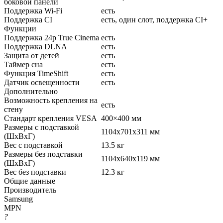
боковой панели
Поддержка Wi-Fi
есть
Поддержка CI
есть, один слот, поддержка CI+
Функции
Поддержка 24p True Cinema
есть
Поддержка DLNA
есть
Защита от детей
есть
Таймер сна
есть
Функция TimeShift
есть
Датчик освещенности
есть
Дополнительно
Возможность крепления на
есть
стену
Стандарт крепления VESA
400×400 мм
Размеры с подставкой
1104x701x311 мм
(ШxВxГ)
Вес с подставкой
13.5 кг
Размеры без подставки
1104x640x119 мм
(ШxВxГ)
Вес без подставки
12.3 кг
Общие данные
Производитель
Samsung
MPN
?