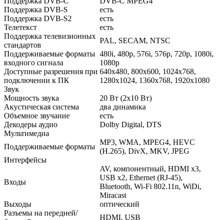
Поддержка DVB-C
DVB-C MPEG4
Поддержка DVB-S
есть
Поддержка DVB-S2
есть
Телетекст
есть
Поддержка телевизионных
PAL, SECAM, NTSC
стандартов
Поддерживаемые форматы
480i, 480p, 576i, 576p, 720p, 1080i,
входного сигнала
1080p
Доступные разрешения при
640x480, 800x600, 1024x768,
подключении к ПК
1280x1024, 1360x768, 1920x1080
Звук
Мощность звука
20 Вт (2х10 Вт)
Акустическая система
два динамика
Объемное звучание
есть
Декодеры аудио
Dolby Digital, DTS
Мультимедиа
MP3, WMA, MPEG4, HEVC
Поддерживаемые форматы
(H.265), DivX, MKV, JPEG
Интерфейсы
AV, компонентный, HDMI x3,
USB x2, Ethernet (RJ-45),
Входы
Bluetooth, Wi-Fi 802.11n, WiDi,
Miracast
Выходы
оптический
Разъемы на передней/
HDMI, USB