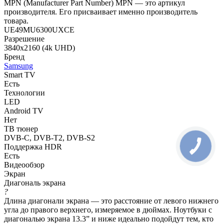
MPN (Manufacturer Part Number) MPN — это артикул
производителя. Его присваивает именно производитель
товара.
UE49MU6300UXCE
Разрешение
3840x2160 (4k UHD)
Бренд
Samsung
Smart TV
Есть
Технологии
LED
Android TV
Нет
ТВ тюнер
DVB-C, DVB-T2, DVB-S2
Поддержка HDR
Есть
Видеообзор
Экран
Диагональ экрана
?
Длина диагонали экрана — это расстояние от левого нижнего
угла до правого верхнего, измеряемое в дюймах. Ноутбуки с
диагональю экрана 13.3” и ниже идеально подойдут тем, кто