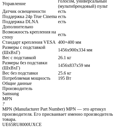
голосом, универсальный
Управление
(мультибрендовый) пульт
Датчик освещенности
есть
Поддержка 24p True Cinema
есть
Поддержка DLNA
есть
Дополнительно
Возможность крепления на
есть
стену
Стандарт крепления VESA
400×400 мм
Размеры с подставкой
1456x900x334 мм
(ШxВxГ)
Вес с подставкой
26.1 кг
Размеры без подставки
1456x837x59 мм
(ШxВxГ)
Вес без подставки
25.6 кг
Потребляемая мощность
195 Вт
Общие данные
Производитель
Samsung
MPN
?
MPN (Manufacturer Part Number) MPN — это артикул
производителя. Его присваивает именно производитель
товара.
UE65RU8000UXCE