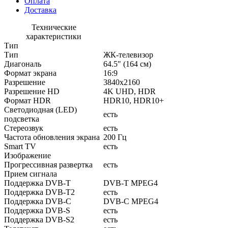
Оплата
Доставка
Технические
характеристики
Тип
Тип
ЖК-телевизор
Диагональ
64.5" (164 см)
Формат экрана
16:9
Разрешение
3840x2160
Разрешение HD
4K UHD, HDR
Формат HDR
HDR10, HDR10+
Светодиодная (LED)
есть
подсветка
Стереозвук
есть
Частота обновления экрана
200 Гц
Smart TV
есть
Изображение
Прогрессивная развертка
есть
Прием сигнала
Поддержка DVB-T
DVB-T MPEG4
Поддержка DVB-T2
есть
Поддержка DVB-C
DVB-C MPEG4
Поддержка DVB-S
есть
Поддержка DVB-S2
есть