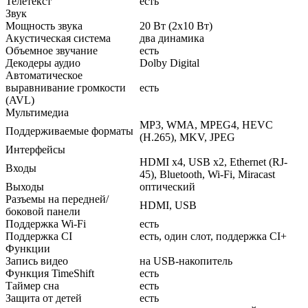
Телетекст
есть
Звук
Мощность звука
20 Вт (2х10 Вт)
Акустическая система
два динамика
Объемное звучание
есть
Декодеры аудио
Dolby Digital
Автоматическое
выравнивание громкости
есть
(AVL)
Мультимедиа
MP3, WMA, MPEG4, HEVC
Поддерживаемые форматы
(H.265), MKV, JPEG
Интерфейсы
HDMI x4, USB x2, Ethernet (RJ-
Входы
45), Bluetooth, Wi-Fi, Miracast
Выходы
оптический
Разъемы на передней/
HDMI, USB
боковой панели
Поддержка Wi-Fi
есть
Поддержка CI
есть, один слот, поддержка CI+
Функции
Запись видео
на USB-накопитель
Функция TimeShift
есть
Таймер сна
есть
Защита от детей
есть