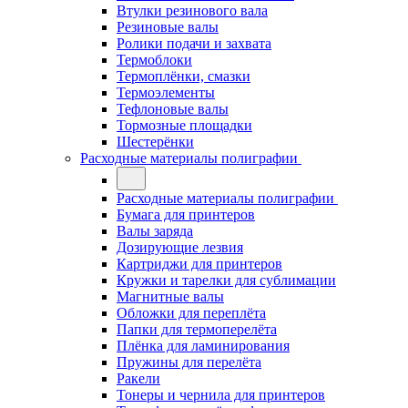
Втулки резинового вала
Резиновые валы
Ролики подачи и захвата
Термоблоки
Термоплёнки, смазки
Термоэлементы
Тефлоновые валы
Тормозные площадки
Шестерёнки
Расходные материалы полиграфии
Расходные материалы полиграфии
Бумага для принтеров
Валы заряда
Дозирующие лезвия
Картриджи для принтеров
Кружки и тарелки для сублимации
Магнитные валы
Обложки для переплёта
Папки для термоперелёта
Плёнка для ламинирования
Пружины для перелёта
Ракели
Тонеры и чернила для принтеров