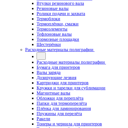
Втулки резинового вала
Резиновые валы
Ролики подачи и захвата
Термоблоки
Термоплёнки, смазки
Термоэлементы
Тефлоновые валы
Тормозные площадки
Шестерёнки
Расходные материалы полиграфии
Расходные материалы полиграфии
Бумага для принтеров
Валы заряда
Дозирующие лезвия
Картриджи для принтеров
Кружки и тарелки для сублимации
Магнитные валы
Обложки для переплёта
Папки для термоперелёта
Плёнка для ламинирования
Пружины для перелёта
Ракели
Тонеры и чернила для принтеров