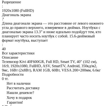
Разрешение
:
1920х1080 (FullHD)
Диагональ экрана
?
Длина диагонали экрана — это расстояние от левого нижнего
угла до правого верхнего, измеряемое в дюймах. Ноутбуки с
диагональю экрана 13.3” и ниже идеально подойдут тем, кто
планирует часто носить ноутбук с собой. 15.6-дюймовый
формат ноутбука, выступает
:
40
Все характеристики
Описание
Телевизор Kivi 40F600GR, Full HD, Smart TV, 40" (102 см),
16:9, 1920x1080, FullHD, ASV, SmartTV, Android, 350кд/м2,
9мс, 16Вт (2х8Вт), RAM 1GB, 60Вт, VESA 200×200мм, 6.6кг
Подробности
0 тг.
Нет в наличии
Рассчитать доставку
Нашли дешевле?
Хочу в подарок
Гарантия!