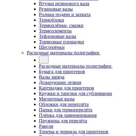
Втулки резинового вала
Резиновые валы
Ролики подачи и захвата
Термоблоки
Термоплёнки, смазки
Термоэлементы
Тефлоновые валы
Тормозные площадки
Шестерёнки
Расходные материалы полиграфии
Расходные материалы полиграфии
Бумага для принтеров
Валы заряда
Дозирующие лезвия
Картриджи для принтеров
Кружки и тарелки для сублимации
Магнитные валы
Обложки для переплёта
Папки для термоперелёта
Плёнка для ламинирования
Пружины для перелёта
Ракели
Тонеры и чернила для принтеров