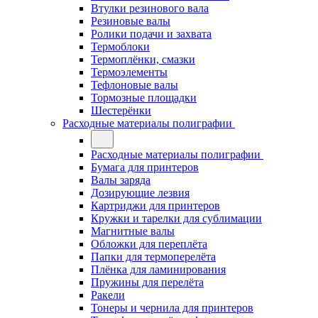
Втулки резинового вала
Резиновые валы
Ролики подачи и захвата
Термоблоки
Термоплёнки, смазки
Термоэлементы
Тефлоновые валы
Тормозные площадки
Шестерёнки
Расходные материалы полиграфии
Расходные материалы полиграфии
Бумага для принтеров
Валы заряда
Дозирующие лезвия
Картриджи для принтеров
Кружки и тарелки для сублимации
Магнитные валы
Обложки для переплёта
Папки для термоперелёта
Плёнка для ламинирования
Пружины для перелёта
Ракели
Тонеры и чернила для принтеров