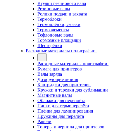
Втулки резинового вала
Резиновые валы
Ролики подачи и захвата
Термоблоки
Термоплёнки, смазки
Термоэлементы
Тефлоновые валы
Тормозные площадки
Шестерёнки
Расходные материалы полиграфии
Расходные материалы полиграфии
Бумага для принтеров
Валы заряда
Дозирующие лезвия
Картриджи для принтеров
Кружки и тарелки для сублимации
Магнитные валы
Обложки для переплёта
Папки для термоперелёта
Плёнка для ламинирования
Пружины для перелёта
Ракели
Тонеры и чернила для принтеров