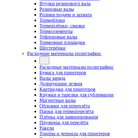
Втулки резинового вала
Резиновые валы
Ролики подачи и захвата
Термоблоки
Термоплёнки, смазки
Термоэлементы
Тефлоновые валы
Тормозные площадки
Шестерёнки
Расходные материалы полиграфии
Расходные материалы полиграфии
Бумага для принтеров
Валы заряда
Дозирующие лезвия
Картриджи для принтеров
Кружки и тарелки для сублимации
Магнитные валы
Обложки для переплёта
Папки для термоперелёта
Плёнка для ламинирования
Пружины для перелёта
Ракели
Тонеры и чернила для принтеров