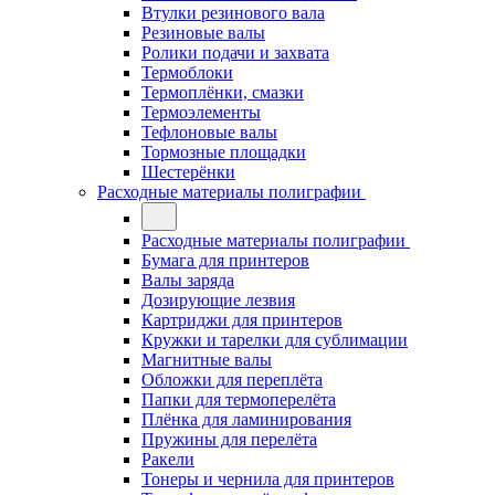
Втулки резинового вала
Резиновые валы
Ролики подачи и захвата
Термоблоки
Термоплёнки, смазки
Термоэлементы
Тефлоновые валы
Тормозные площадки
Шестерёнки
Расходные материалы полиграфии
Расходные материалы полиграфии
Бумага для принтеров
Валы заряда
Дозирующие лезвия
Картриджи для принтеров
Кружки и тарелки для сублимации
Магнитные валы
Обложки для переплёта
Папки для термоперелёта
Плёнка для ламинирования
Пружины для перелёта
Ракели
Тонеры и чернила для принтеров