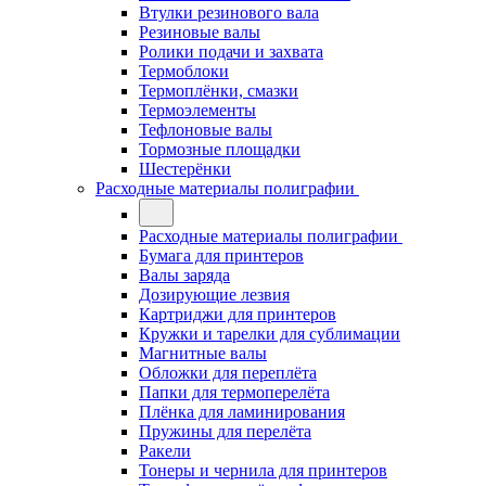
Втулки резинового вала
Резиновые валы
Ролики подачи и захвата
Термоблоки
Термоплёнки, смазки
Термоэлементы
Тефлоновые валы
Тормозные площадки
Шестерёнки
Расходные материалы полиграфии
Расходные материалы полиграфии
Бумага для принтеров
Валы заряда
Дозирующие лезвия
Картриджи для принтеров
Кружки и тарелки для сублимации
Магнитные валы
Обложки для переплёта
Папки для термоперелёта
Плёнка для ламинирования
Пружины для перелёта
Ракели
Тонеры и чернила для принтеров