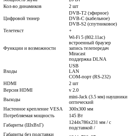
Кол-во динамиков
2 шт
DVB-T2 (эфирное)
Цифровой тюнер
DVB-C (кабельное)
DVB-S2 (спутниковое)
Телетекст
+
Wi-Fi 5 (802.11ac)
встроенный браузер
Функции и возможности
запись телепередач
Miracast
поддержка DLNA
USB
Входы
LAN
COM-порт (RS-232)
HDMI
2 шт
Версия HDMI
v 2.0
mini-Jack (3.5 мм) наушники
Выходы
оптический
Настенное крепление VESA
300х300 мм
Потребляемая мощность
145 Вт
1244x786x231 мм / с
Габариты (ШхВхГ)
подставкой /
Габариты без подставки