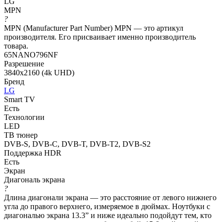
LG
MPN
?
MPN (Manufacturer Part Number) MPN — это артикул
производителя. Его присваивает именно производитель
товара.
65NANO796NF
Разрешение
3840x2160 (4k UHD)
Бренд
LG
Smart TV
Есть
Технологии
LED
ТВ тюнер
DVB-S, DVB-C, DVB-T, DVB-T2, DVB-S2
Поддержка HDR
Есть
Экран
Диагональ экрана
?
Длина диагонали экрана — это расстояние от левого нижнего
угла до правого верхнего, измеряемое в дюймах. Ноутбуки с
диагональю экрана 13.3” и ниже идеально подойдут тем, кто