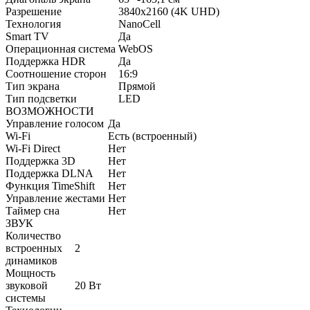
Разрешение
3840x2160 (4K UHD)
Технология
NanoCell
Smart TV
Да
Операционная система
WebOS
Поддержка HDR
Да
Соотношение сторон
16:9
Тип экрана
Прямой
Тип подсветки
LED
ВОЗМОЖНОСТИ
Управление голосом
Да
Wi-Fi
Есть (встроенный)
Wi-Fi Direct
Нет
Поддержка 3D
Нет
Поддержка DLNA
Нет
Функция TimeShift
Нет
Управление жестами
Нет
Таймер сна
Нет
ЗВУК
Количество
встроенных
2
динамиков
Мощность
звуковой
20 Вт
системы