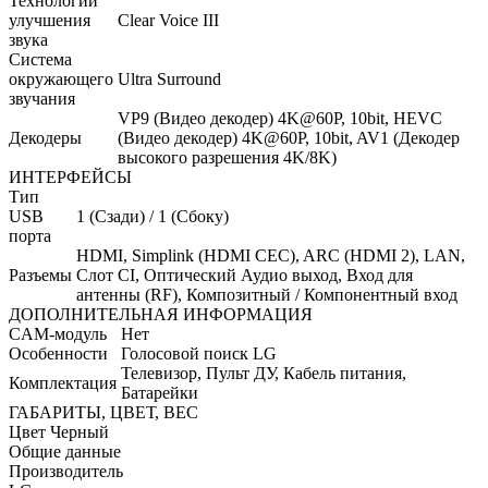
Технологии
улучшения
Clear Voice III
звука
Система
окружающего
Ultra Surround
звучания
VP9 (Видео декодер) 4K@60P, 10bit, HEVC
Декодеры
(Видео декодер) 4K@60P, 10bit, AV1 (Декодер
высокого разрешения 4K/8K)
ИНТЕРФЕЙСЫ
Тип
USB
1 (Сзади) / 1 (Сбоку)
порта
HDMI, Simplink (HDMI CEC), ARC (HDMI 2), LAN,
Разъемы
Слот CI, Оптический Аудио выход, Вход для
антенны (RF), Композитный / Компонентный вход
ДОПОЛНИТЕЛЬНАЯ ИНФОРМАЦИЯ
CAM-модуль
Нет
Особенности
Голосовой поиск LG
Телевизор, Пульт ДУ, Кабель питания,
Комплектация
Батарейки
ГАБАРИТЫ, ЦВЕТ, ВЕС
Цвет
Черный
Общие данные
Производитель