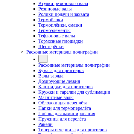
Втулки резинового вала
Резиновые валы
Ролики подачи и захвата
Термоблоки
Термоплёнки, смазки
Термоэлементы
Тефлоновые валы
Тормозные площадки
Шестерёнки
Расходные материалы полиграфии
Расходные материалы полиграфии
Бумага для принтеров
Валы заряда
Дозирующие лезвия
Картриджи для принтеров
Кружки и тарелки для сублимации
Магнитные валы
Обложки для переплёта
Папки для термоперелёта
Плёнка для ламинирования
Пружины для перелёта
Ракели
Тонеры и чернила для принтеров