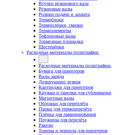
Втулки резинового вала
Резиновые валы
Ролики подачи и захвата
Термоблоки
Термоплёнки, смазки
Термоэлементы
Тефлоновые валы
Тормозные площадки
Шестерёнки
Расходные материалы полиграфии
Расходные материалы полиграфии
Бумага для принтеров
Валы заряда
Дозирующие лезвия
Картриджи для принтеров
Кружки и тарелки для сублимации
Магнитные валы
Обложки для переплёта
Папки для термоперелёта
Плёнка для ламинирования
Пружины для перелёта
Ракели
Тонеры и чернила для принтеров