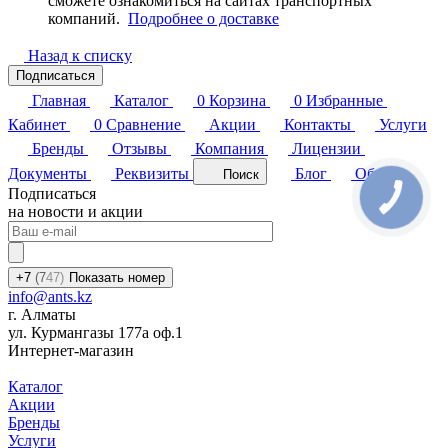
сможете ознакомиться на сайтах транспортных
компаний.
Подробнее о доставке
Назад к списку
Подписаться
Главная
Каталог
0
Корзина
0
Избранные
Кабинет
0
Сравнение
Акции
Контакты
Услуги
Бренды
Отзывы
Компания
Лицензии
Документы
Реквизиты
Блог
Обзоры
Поиск
Подписаться
на новости и акции
+7
(7
47)
Показать номер
info@ants.kz
г. Алматы
ул. Курмангазы 177а оф.1
Интернет-магазин
Каталог
Акции
Бренды
Услуги